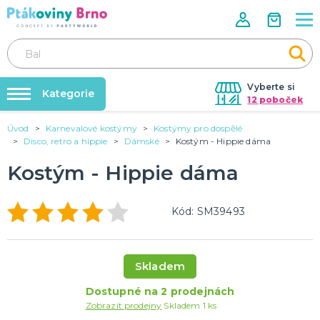
Vyberte si
Kategorie
12 poboček
Úvod
Karnevalové kostýmy
Kostýmy pro dospělé
Rozlučky se svobodou🌹
VALENTÝN
Disco, retro a hippie
Dámské
Kostým - Hippie dáma
Dárky pro muže
Tabulky velikostí
Kostým - Hippie dáma
Dárky pro ženy
Balonky a helium
Dárky pro oba
Sexy kostýmy - spodní prádlo
DALŠÍ KATEGORIE
Dárky s potiskem
Kód: SM39493
Nafukování balónků
SVATBA
Půjčovna kostýmů
Svatební balónky
Skladem
Svatební dekorace na auto
Výzdoba na klíč
Svatební dekorace
Dostupné na 2 prodejnách
Svatební girlandy
Svatební doplňky
DALŠÍ KATEGORIE
Zobrazit prodejny
Skladem 1 ks