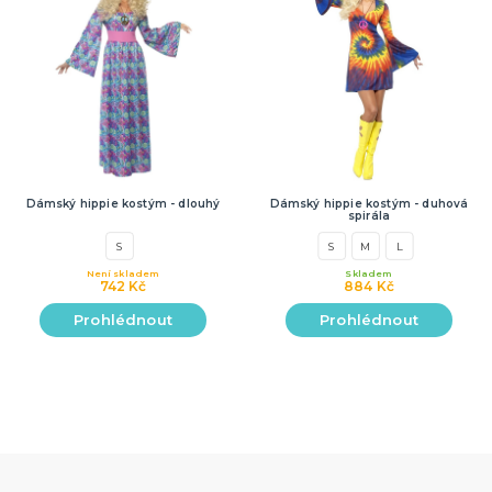
Dámský hippie kostým - dlouhý
Dámský hippie kostým - duhová
spirála
S
S
M
L
Není skladem
Skladem
742 Kč
884 Kč
Prohlédnout
Prohlédnout