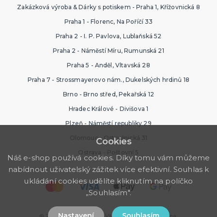
Zakázková výroba & Dárky s potiskem - Praha 1, Křížovnická 8
Praha 1 - Florenc, Na Poříčí 33
Praha 2 - I. P. Pavlova, Lublaňská 52
Praha 2 - Náměstí Míru, Rumunská 21
Praha 5 - Anděl, Vltavská 28
Praha 7 - Strossmayerovo nám., Dukelských hrdinů 18
Brno - Brno střed, Pekařská 12
Hradec Králové - Divišova 1
Plzeň - Náměstí republiky 29
Olomouc - Ostružnická 31
Cookies
Ostrava - Poštovní 5
Náš e-shop používá cookies. Díky tomu vám můžeme
nabídnout uživatelský zážitek více efektivní. Souhlas k
ukládání cookies udělíte kliknutím na políčko
„Souhlasím".
Nastavení
Souhlasím
© 2026 Ptákoviny Brno. Všechna práva vyhrazena.