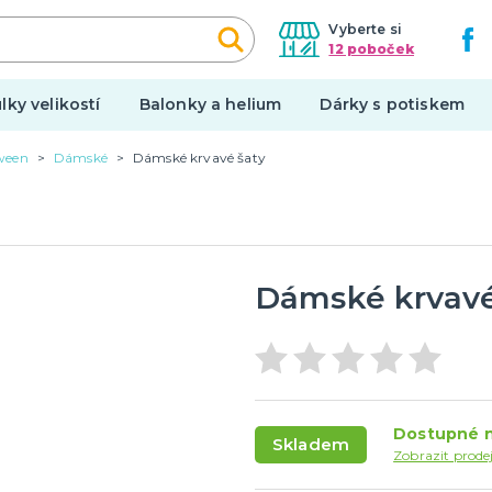
Vyberte si
12 poboček
lky velikostí
Balonky a helium
Dárky s potiskem
ween
Dámské
Dámské krvavé šaty
Halloween
í balónky
Kostýmy
í dekorace na auto
Doplňky
í dekorace
Make-up a ostatní
Dámské krvavé
tegorie
další kategorie
 girlandy
í doplňky
Výzdoba
y
Make-up
Hororové líčení a jizvy
Dostupné n
Skladem
en
Tekutý latex
Zobrazit prode
 párty
UV barvy