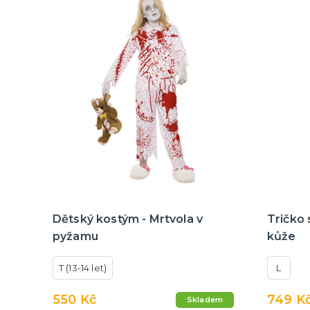
Dětský kostým - Mrtvola v
Tričko
pyžamu
kůže
T (13-14 let)
L
550 Kč
749 K
Skladem