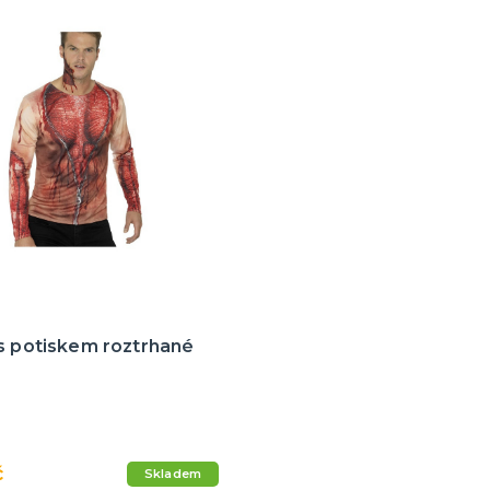
 s potiskem roztrhané
č
Skladem