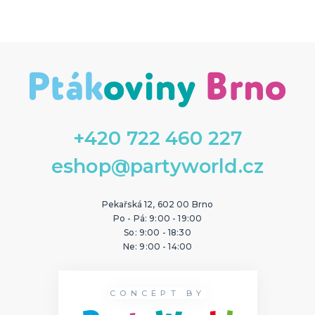
Angry birds
Auta
Avengers
Barbie
Batman
Disney princezny
Hello Kitty
Ledové království
Lokomotiva Tomáš
Medvídek Pú
Minnie a Mickey Mouse
Nemo a Dory
Prasátko Peppa
Příšerky s.r.o.
Spiderman
SpongeBob
Star Wars
Superman
Transformers
Želvy ninja
DALŠÍ KATEGORIE
PÁRTY DOPLŇKY
Narozeninové oslavy
Balónky
+420 722 460 227
NOVINKY !
eshop@partyworld.cz
Nové kostýmy a doplňky
Pekařská 12, 602 00 Brno
Po - Pá: 9:00 - 19:00
So: 9:00 - 18:30
Ne: 9:00 - 14:00
CONCEPT BY