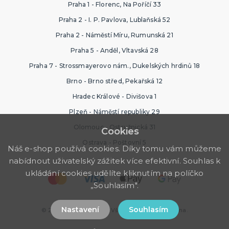
Praha 1 - Florenc, Na Poříčí 33
Praha 2 - I. P. Pavlova, Lublaňská 52
Praha 2 - Náměstí Míru, Rumunská 21
Praha 5 - Anděl, Vltavská 28
Praha 7 - Strossmayerovo nám., Dukelských hrdinů 18
Brno - Brno střed, Pekařská 12
Hradec Králové - Divišova 1
Plzeň - Náměstí republiky 29
Olomouc - Ostružnická 31
Cookies
Ostrava - Poštovní 5
Náš e-shop používá cookies. Díky tomu vám můžeme
nabídnout uživatelský zážitek více efektivní. Souhlas k
ukládání cookies udělíte kliknutím na políčko
„Souhlasím".
Nastavení
Souhlasím
© 2026 Ptákoviny Brno. Všechna práva vyhrazena.