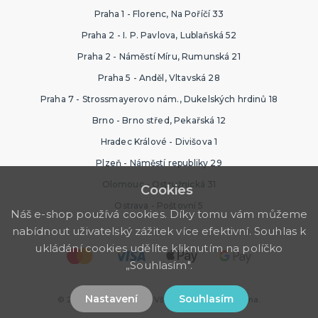
Praha 1 - Florenc, Na Poříčí 33
Praha 2 - I. P. Pavlova, Lublaňská 52
Praha 2 - Náměstí Míru, Rumunská 21
Praha 5 - Anděl, Vltavská 28
Praha 7 - Strossmayerovo nám., Dukelských hrdinů 18
Brno - Brno střed, Pekařská 12
Hradec Králové - Divišova 1
Plzeň - Náměstí republiky 29
Olomouc - Ostružnická 31
Cookies
Ostrava - Poštovní 5
Náš e-shop používá cookies. Díky tomu vám můžeme
nabídnout uživatelský zážitek více efektivní. Souhlas k
ukládání cookies udělíte kliknutím na políčko
„Souhlasím".
Nastavení
Souhlasím
© 2026 Ptákoviny Brno. Všechna práva vyhrazena.