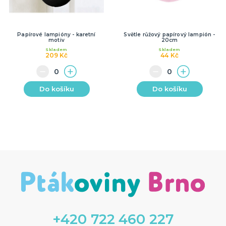
Papírové lampióny - karetní
Světle růžový papírový lampión -
motiv
20cm
Skladem
Skladem
209 Kč
44 Kč
Do košíku
Do košíku
+420 722 460 227