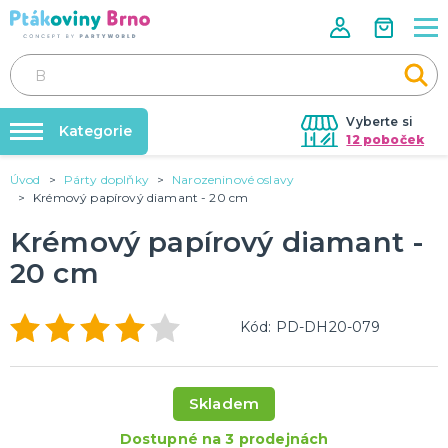
Vyberte si
Kategorie
12 poboček
Úvod
Párty doplňky
Narozeninové oslavy
Rozlučky se svobodou🌹
VALENTÝN
Krémový papírový diamant - 20 cm
Dárky pro muže
Tabulky velikostí
Krémový papírový diamant -
Dárky pro ženy
Balonky a helium
Dárky pro oba
20 cm
Sexy kostýmy - spodní prádlo
DALŠÍ KATEGORIE
Dárky s potiskem
Nafukování balónků
SVATBA
Kód: PD-DH20-079
Půjčovna kostýmů
Svatební balónky
Svatební dekorace na auto
Výzdoba na klíč
Svatební dekorace
Skladem
Svatební girlandy
Svatební doplňky
DALŠÍ KATEGORIE
Dostupné na 3 prodejnách