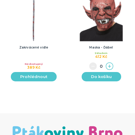
Zakrvácené vidle
Maska - Ďábel
Skladem
412 Kč
Nedostupný
389 Kč
Prohlédnout
Do košíku