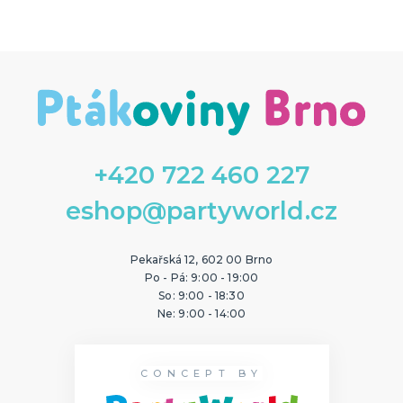
Angry birds
Auta
Avengers
Barbie
Batman
Disney princezny
Hello Kitty
Ledové království
Lokomotiva Tomáš
Medvídek Pú
Minnie a Mickey Mouse
Nemo a Dory
Prasátko Peppa
Příšerky s.r.o.
Spiderman
SpongeBob
Star Wars
Superman
Transformers
Želvy ninja
DALŠÍ KATEGORIE
PÁRTY DOPLŇKY
Narozeninové oslavy
Balónky
+420 722 460 227
eshop@partyworld.cz
NOVINKY !
Nové kostýmy a doplňky
Pekařská 12, 602 00 Brno
Po - Pá: 9:00 - 19:00
So: 9:00 - 18:30
Ne: 9:00 - 14:00
CONCEPT BY