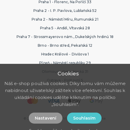
Praha 1 - Florenc, Na Poříčí 33
Praha 2 - I. P. Pavlova, Lublaňská 52
Praha 2 - Náměstí Míru, Rumunská 21
Praha 5 - Anděl, Vltavská 28
Praha 7 - Strossmayerovo nám., Dukelských hrdinů 18
Brno - Brno střed, Pekařská 12
Hradec Králové - Divišova 1
Plzeň - Náměstí republiky 29
Olomouc - Ostružnická 31
Cookies
Ostrava - Poštovní 5
Náš e-shop používá cookies. Díky tomu vám můžeme
nabídnout uživatelský zážitek více efektivní. Souhlas k
ukládání cookies udělíte kliknutím na políčko
„Souhlasím".
Nastavení
Souhlasím
© 2026 Ptákoviny Brno. Všechna práva vyhrazena.