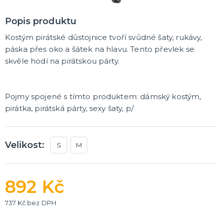
Havajská párty
Křídla a korunky
Klobouky
Hippie a retro
Rozlučka se svobodou
Pánská jízda
Sexy oblečky
Škrabošky
Masky na obličej
Spreje na vlasy
Brýle
Paruky
Vousy a knírky
Boa
Rukavice
Punčochy a punčocháče
Kontaktní čočky
Kalhotky a sukýnky
Ostatní doplňky
DALŠÍ KATEGORIE
Popis produktu
MAKE-UP
Kostým pirátské důstojnice tvoří svůdné šaty, rukávy,
Hororové líčení a jizvy
páska přes oko a šátek na hlavu. Tento převlek se
Tekutý latex
skvěle hodí na pirátskou párty.
UV barvy
Sady líčidel
Olejové a vodou ředitelné barvy
Umělé řasy, tetování a rtěnky
DALŠÍ KATEGORIE
Pojmy spojené s tímto produktem: dámský kostým,
TRIČKA S POTISKEM
pirátka, pirátská párty, sexy šaty, p/
Pivo a víno
Vtipná
Narozeniny
Velikost:
S
M
Pro členy rodiny
Pro páry
Hobby a profese
Rozlučka se svobodou
DALŠÍ KATEGORIE
DÁRKY A ŽERTOVNÉ PŘEDMĚTY
892 Kč
Originální dárky
Stolní hry
737 Kč bez DPH
LICENCOVANÉ PRODUKTY