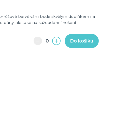
další kategorie
barvy
ky
Pro členy rodiny
Pro páry
Hobby a profese
Rozlučka se svobodou
ílo-růžové barvě vám bude skvělým doplňkem na
Novinky !
o párty, ale také na každodenní nošení.
Nové kostýmy a doplňky
Do košíku