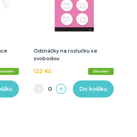
nce
Odznáčky na rozlučku se
svobodou
122 Kč
Skladem
Skladem
ošíku
Do košíku