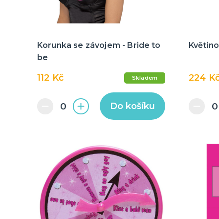
Korunka se závojem - Bride to
Květino
be
112 Kč
224 K
Skladem
Do košíku