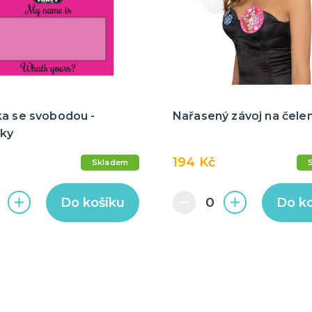
ka se svobodou -
Nařasený závoj na čele
ky
194 Kč
Skladem
Do košíku
Do k