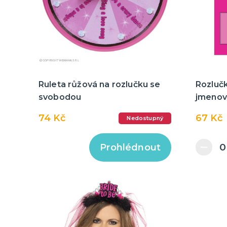
Ruleta růžová na rozlučku se
Rozluč
svobodou
jmenov
74 Kč
67 Kč
Nedostupný
Prohlédnout