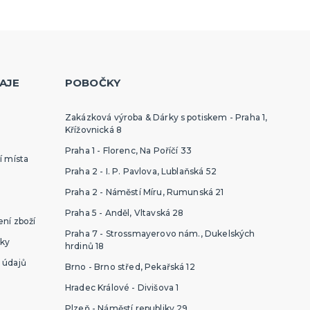
AJE
POBOČKY
Zakázková výroba & Dárky s potiskem - Praha 1,
Křížovnická 8
Praha 1 - Florenc, Na Poříčí 33
í místa
Praha 2 - I. P. Pavlova, Lublaňská 52
Praha 2 - Náměstí Míru, Rumunská 21
Praha 5 - Anděl, Vltavská 28
ní zboží
Praha 7 - Strossmayerovo nám., Dukelských
ky
hrdinů 18
 údajů
Brno - Brno střed, Pekařská 12
Hradec Králové - Divišova 1
Plzeň - Náměstí republiky 29