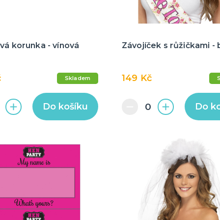
vá korunka - vínová
Závojíček s růžičkami - b
č
149 Kč
Skladem
Do košíku
Do k