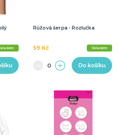
ílý
Růžová šerpa - Rozlučka
59 Kč
Skladem
Skladem
ošíku
Do košíku