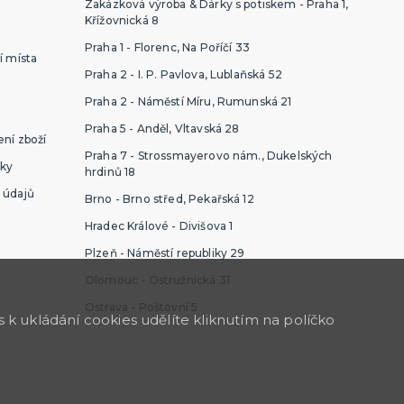
Zakázková výroba & Dárky s potiskem - Praha 1,
Křížovnická 8
Praha 1 - Florenc, Na Poříčí 33
í místa
Praha 2 - I. P. Pavlova, Lublaňská 52
Praha 2 - Náměstí Míru, Rumunská 21
Praha 5 - Anděl, Vltavská 28
ní zboží
Praha 7 - Strossmayerovo nám., Dukelských
ky
hrdinů 18
 údajů
Brno - Brno střed, Pekařská 12
Hradec Králové - Divišova 1
Plzeň - Náměstí republiky 29
Olomouc - Ostružnická 31
Ostrava - Poštovní 5
k ukládání cookies udělíte kliknutím na políčko