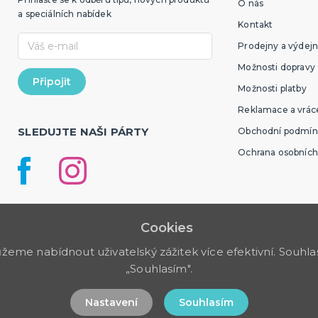
O nás
a speciálních nabídek
Kontakt
Prodejny a výdejn
Možnosti dopravy
Možnosti platby
Reklamace a vráce
SLEDUJTE NAŠI PÁRTY
Obchodní podmín
Ochrana osobních
Cookies
me nabídnout uživatelský zážitek více efektivní. Souhlas 
„Souhlasím".
Nastavení
Souhlasím