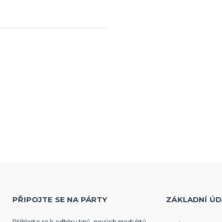
PŘIPOJTE SE NA PÁRTY
ZÁKLADNÍ ÚD
Přihlaste se k odběru tipů, nových produktů