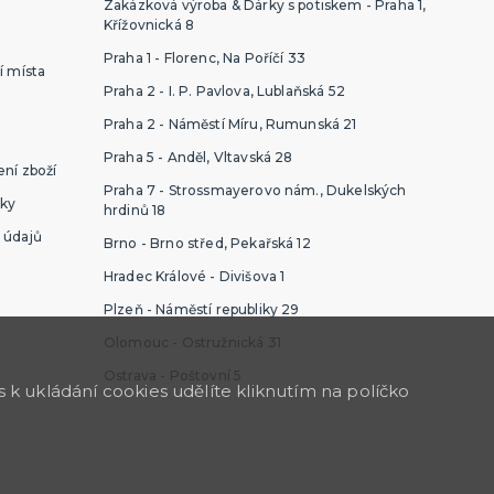
Zakázková výroba & Dárky s potiskem - Praha 1,
Křížovnická 8
Praha 1 - Florenc, Na Poříčí 33
í místa
Praha 2 - I. P. Pavlova, Lublaňská 52
Praha 2 - Náměstí Míru, Rumunská 21
Praha 5 - Anděl, Vltavská 28
ní zboží
Praha 7 - Strossmayerovo nám., Dukelských
ky
hrdinů 18
 údajů
Brno - Brno střed, Pekařská 12
Hradec Králové - Divišova 1
Plzeň - Náměstí republiky 29
Olomouc - Ostružnická 31
Ostrava - Poštovní 5
k ukládání cookies udělíte kliknutím na políčko