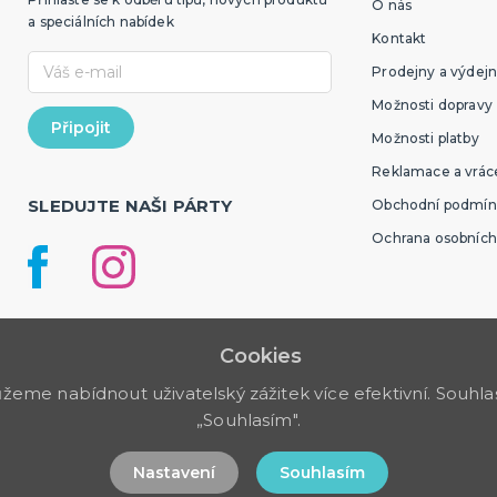
O nás
a speciálních nabídek
Kontakt
Prodejny a výdejn
Možnosti dopravy
Možnosti platby
Reklamace a vráce
SLEDUJTE NAŠI PÁRTY
Obchodní podmín
Ochrana osobních
Cookies
me nabídnout uživatelský zážitek více efektivní. Souhlas 
„Souhlasím".
Nastavení
Souhlasím