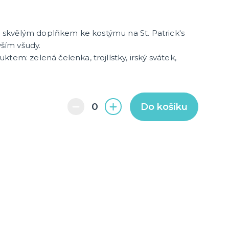
další kategorie
barvy
ky
Pro členy rodiny
Pro páry
Hobby a profese
Rozlučka se svobodou
je skvělým doplňkem ke kostýmu na St. Patrick's
Novinky !
 vším všudy.
tem: zelená čelenka, trojlístky, irský svátek,
Nové kostýmy a doplňky
Do košíku