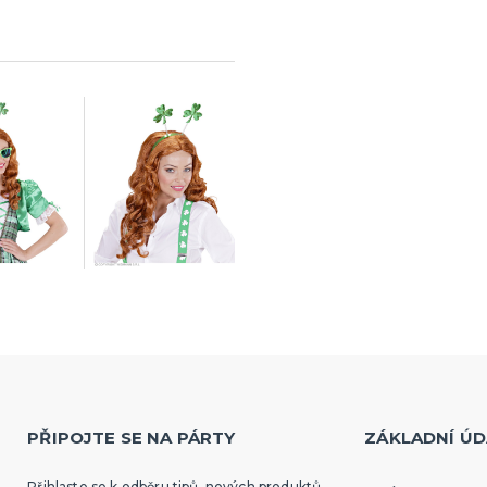
PŘIPOJTE SE NA PÁRTY
ZÁKLADNÍ ÚD
Přihlaste se k odběru tipů, nových produktů