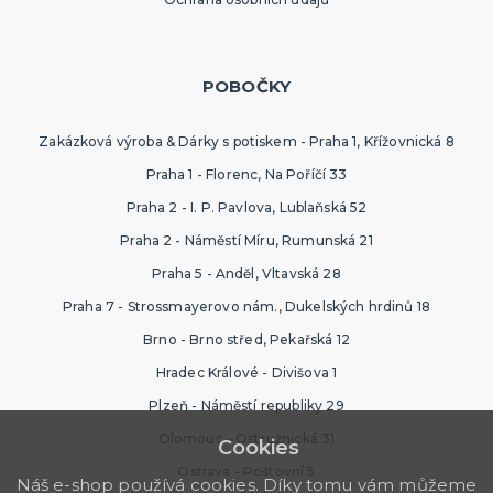
POBOČKY
Zakázková výroba & Dárky s potiskem - Praha 1, Křížovnická 8
Praha 1 - Florenc, Na Poříčí 33
Praha 2 - I. P. Pavlova, Lublaňská 52
Praha 2 - Náměstí Míru, Rumunská 21
Praha 5 - Anděl, Vltavská 28
Praha 7 - Strossmayerovo nám., Dukelských hrdinů 18
Brno - Brno střed, Pekařská 12
Hradec Králové - Divišova 1
Plzeň - Náměstí republiky 29
Olomouc - Ostružnická 31
Cookies
Ostrava - Poštovní 5
Náš e-shop používá cookies. Díky tomu vám můžeme