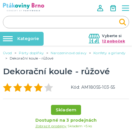
Vyberte si
Kategorie
12 poboček
Úvod
Párty doplňky
Narozeninové oslavy
Konfety a girlandy
Rozlučky se svobodou🌹
VALENTÝN
Dekorační koule - růžové
Dárky pro muže
Tabulky velikostí
Dekorační koule - růžové
Dárky pro ženy
Balonky a helium
Dárky pro oba
Sexy kostýmy - spodní prádlo
DALŠÍ KATEGORIE
Dárky s potiskem
Kód: AM18055-103-55
Nafukování balónků
SVATBA
Půjčovna kostýmů
Svatební balónky
Skladem
Svatební dekorace na auto
Výzdoba na klíč
Svatební dekorace
Dostupné na 3 prodejnách
Svatební girlandy
Svatební doplňky
DALŠÍ KATEGORIE
Zobrazit prodejny
Skladem >5 ks