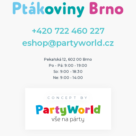
Angry birds
Auta
Avengers
Barbie
Batman
Disney princezny
Hello Kitty
Ledové království
Lokomotiva Tomáš
Medvídek Pú
Minnie a Mickey Mouse
Nemo a Dory
Prasátko Peppa
Příšerky s.r.o.
Spiderman
SpongeBob
Star Wars
Superman
Transformers
Želvy ninja
DALŠÍ KATEGORIE
+420 722 460 227
PÁRTY DOPLŇKY
eshop@partyworld.cz
Narozeninové oslavy
Balónky
Pekařská 12, 602 00 Brno
Po - Pá: 9:00 - 19:00
NOVINKY !
So: 9:00 - 18:30
Nové kostýmy a doplňky
Ne: 9:00 - 14:00
CONCEPT BY