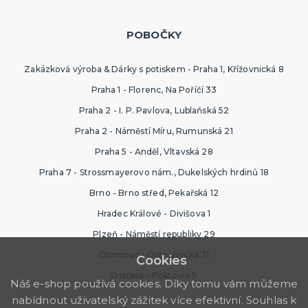
POBOČKY
Zakázková výroba & Dárky s potiskem - Praha 1, Křížovnická 8
Praha 1 - Florenc, Na Poříčí 33
Praha 2 - I. P. Pavlova, Lublaňská 52
Praha 2 - Náměstí Míru, Rumunská 21
Praha 5 - Anděl, Vltavská 28
Praha 7 - Strossmayerovo nám., Dukelských hrdinů 18
Brno - Brno střed, Pekařská 12
Hradec Králové - Divišova 1
Plzeň - Náměstí republiky 29
Olomouc - Ostružnická 31
Cookies
Ostrava - Poštovní 5
Náš e-shop používá cookies. Díky tomu vám můžeme
nabídnout uživatelský zážitek více efektivní. Souhlas k