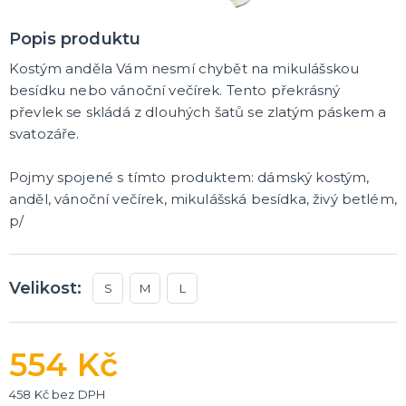
Havajská párty
Křídla a korunky
Klobouky
Hippie a retro
Rozlučka se svobodou
Pánská jízda
Sexy oblečky
Škrabošky
Masky na obličej
Spreje na vlasy
Brýle
Paruky
Vousy a knírky
Boa
Rukavice
Punčochy a punčocháče
Kontaktní čočky
Kalhotky a sukýnky
Ostatní doplňky
DALŠÍ KATEGORIE
Popis produktu
MAKE-UP
Kostým anděla Vám nesmí chybět na mikulášskou
Hororové líčení a jizvy
besídku nebo vánoční večírek. Tento překrásný
Tekutý latex
převlek se skládá z dlouhých šatů se zlatým páskem a
UV barvy
svatozáře.
Sady líčidel
Olejové a vodou ředitelné barvy
Umělé řasy, tetování a rtěnky
DALŠÍ KATEGORIE
Pojmy spojené s tímto produktem: dámský kostým,
TRIČKA S POTISKEM
anděl, vánoční večírek, mikulášská besídka, živý betlém,
Pivo a víno
p/
Vtipná
Narozeniny
Pro členy rodiny
Pro páry
Hobby a profese
Rozlučka se svobodou
DALŠÍ KATEGORIE
Velikost:
S
M
L
DÁRKY A ŽERTOVNÉ PŘEDMĚTY
Originální dárky
Stolní hry
554 Kč
458 Kč bez DPH
LICENCOVANÉ PRODUKTY