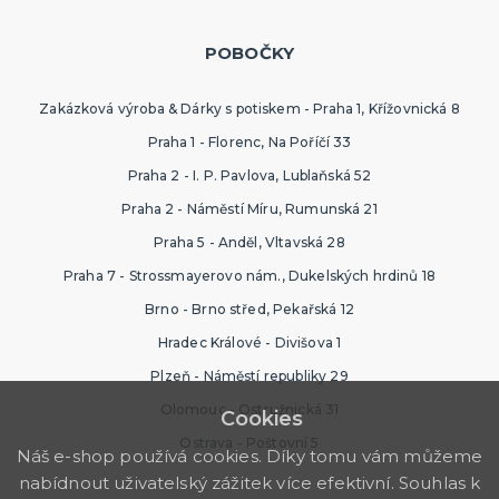
POBOČKY
Zakázková výroba & Dárky s potiskem - Praha 1, Křížovnická 8
Praha 1 - Florenc, Na Poříčí 33
Praha 2 - I. P. Pavlova, Lublaňská 52
Praha 2 - Náměstí Míru, Rumunská 21
Praha 5 - Anděl, Vltavská 28
Praha 7 - Strossmayerovo nám., Dukelských hrdinů 18
Brno - Brno střed, Pekařská 12
Hradec Králové - Divišova 1
Plzeň - Náměstí republiky 29
Olomouc - Ostružnická 31
Cookies
Ostrava - Poštovní 5
Náš e-shop používá cookies. Díky tomu vám můžeme
nabídnout uživatelský zážitek více efektivní. Souhlas k