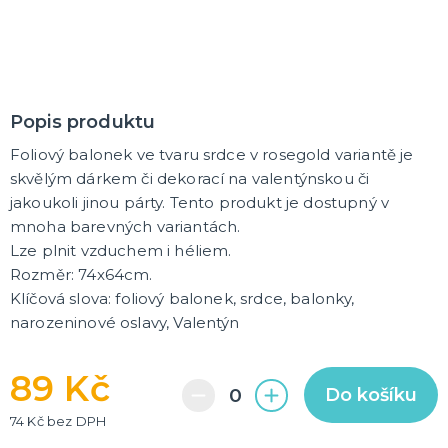
Havajská párty
Křídla a korunky
Klobouky
Hippie a retro
Rozlučka se svobodou
Pánská jízda
Sexy oblečky
Škrabošky
Masky na obličej
Spreje na vlasy
Brýle
Paruky
Vousy a knírky
Boa
Rukavice
Punčochy a punčocháče
Kontaktní čočky
Kalhotky a sukýnky
Ostatní doplňky
DALŠÍ KATEGORIE
MAKE-UP
Hororové líčení a jizvy
Tekutý latex
Popis produktu
UV barvy
Foliový balonek ve tvaru srdce v rosegold variantě je
Sady líčidel
Olejové a vodou ředitelné barvy
Umělé řasy, tetování a rtěnky
DALŠÍ KATEGORIE
skvělým dárkem či dekorací na valentýnskou či
jakoukoli jinou párty. Tento produkt je dostupný v
TRIČKA S POTISKEM
mnoha barevných variantách.
Pivo a víno
Lze plnit vzduchem i héliem.
Vtipná
Rozměr: 74x64cm.
Narozeniny
Pro členy rodiny
Pro páry
Hobby a profese
Rozlučka se svobodou
DALŠÍ KATEGORIE
Klíčová slova: foliový balonek, srdce, balonky,
narozeninové oslavy, Valentýn
DÁRKY A ŽERTOVNÉ PŘEDMĚTY
Originální dárky
89 Kč
Stolní hry
Do košíku
74 Kč bez DPH
LICENCOVANÉ PRODUKTY