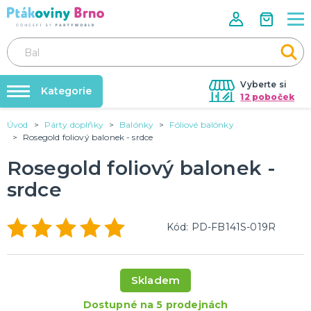
Vyberte si
Kategorie
12 poboček
Úvod
Párty doplňky
Balónky
Fóliové balónky
Rozlučky se svobodou🌹
VALENTÝN
Rosegold foliový balonek - srdce
Dárky pro muže
Tabulky velikostí
Rosegold foliový balonek -
Dárky pro ženy
Balonky a helium
Dárky pro oba
srdce
Sexy kostýmy - spodní prádlo
DALŠÍ KATEGORIE
Dárky s potiskem
Nafukování balónků
SVATBA
Kód: PD-FB141S-019R
Půjčovna kostýmů
Svatební balónky
Svatební dekorace na auto
Výzdoba na klíč
Svatební dekorace
Skladem
Svatební girlandy
Svatební doplňky
DALŠÍ KATEGORIE
Dostupné na 5 prodejnách