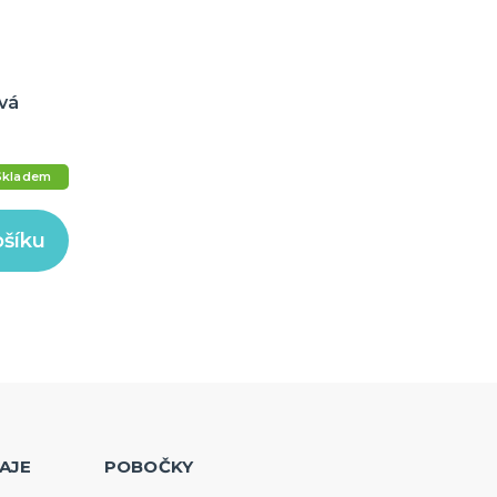
vá
Skladem
ošíku
AJE
POBOČKY