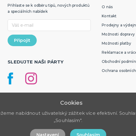
Přihlaste se k odběru tipů, nových produktů
O nás
a speciálních nabídek
Kontakt
Prodejny a výdejn
Možnosti dopravy
Možnosti platby
Reklamace a vráce
SLEDUJTE NAŠI PÁRTY
Obchodní podmín
Ochrana osobních
Cookies
me nabídnout uživatelský zážitek více efektivní. Souhlas 
„Souhlasím".
Nastavení
Souhlasím