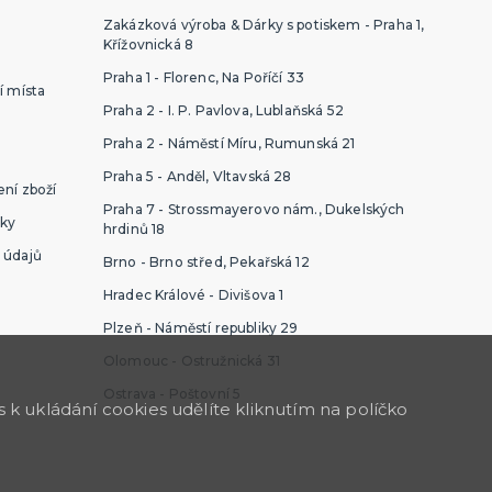
Zakázková výroba & Dárky s potiskem - Praha 1,
Křížovnická 8
Praha 1 - Florenc, Na Poříčí 33
í místa
Praha 2 - I. P. Pavlova, Lublaňská 52
Praha 2 - Náměstí Míru, Rumunská 21
Praha 5 - Anděl, Vltavská 28
ní zboží
Praha 7 - Strossmayerovo nám., Dukelských
ky
hrdinů 18
 údajů
Brno - Brno střed, Pekařská 12
Hradec Králové - Divišova 1
Plzeň - Náměstí republiky 29
Olomouc - Ostružnická 31
Ostrava - Poštovní 5
k ukládání cookies udělíte kliknutím na políčko