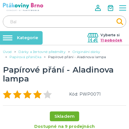
Vyberte si
Kategorie
11 poboček
Úvod
Dárky a žertovné předměty
Originální dárky
Rozlučky se svobodou🌹
VALENTÝN
Papírová přáníčka
Papírové přání - Aladinova lampa
Dárky pro muže
Tabulky velikostí
Papírové přání - Aladinova
Dárky pro ženy
Balonky a helium
Dárky pro oba
lampa
Sexy kostýmy - spodní prádlo
DALŠÍ KATEGORIE
Dárky s potiskem
Nafukování balónků
SVATBA
Kód: PWP0071
Půjčovna kostýmů
Svatební balónky
Svatební dekorace na auto
Výzdoba na klíč
Svatební dekorace
Skladem
Svatební girlandy
Svatební doplňky
DALŠÍ KATEGORIE
Dostupné na 9 prodejnách