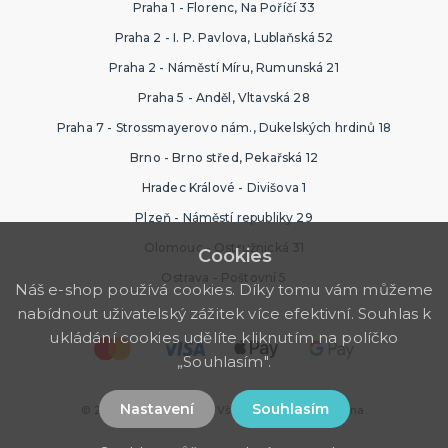
Praha 1 - Florenc, Na Poříčí 33
Praha 2 - I. P. Pavlova, Lublaňská 52
Praha 2 - Náměstí Míru, Rumunská 21
Praha 5 - Anděl, Vltavská 28
Praha 7 - Strossmayerovo nám., Dukelských hrdinů 18
Brno - Brno střed, Pekařská 12
Hradec Králové - Divišova 1
Plzeň - Náměstí republiky 29
Olomouc - Ostružnická 31
Cookies
Ostrava - Poštovní 5
Náš e-shop používá cookies. Díky tomu vám můžeme
nabídnout uživatelský zážitek více efektivní. Souhlas k
ukládání cookies udělíte kliknutím na políčko
„Souhlasím".
Nastavení
Souhlasím
© 2026 Ptákoviny Brno. Všechna práva vyhrazena.