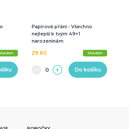
no
Papírové přání - Všechno
nejlepší k tvým 49+1
narozeninám
29 Kč
Skladem
Skladem
ošíku
Do košíku
AJE
POBOČKY