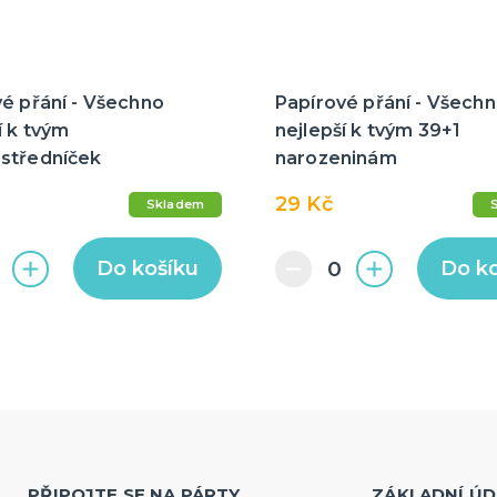
é přání - Všechno
Papírové přání - Všech
í k tvým
nejlepší k tvým 39+1
středníček
narozeninám
29 Kč
Skladem
Do košíku
Do k
PŘIPOJTE SE NA PÁRTY
ZÁKLADNÍ ÚD