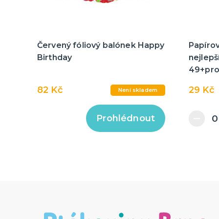
Červený fóliový balónek Happy
Papírov
Birthday
nejlepš
49+pro
82 Kč
29 Kč
Není skladem
Prohlédnout