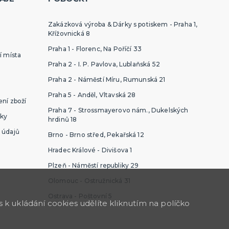
Zakázková výroba & Dárky s potiskem - Praha 1,
Křížovnická 8
Praha 1 - Florenc, Na Poříčí 33
í místa
Praha 2 - I. P. Pavlova, Lublaňská 52
Praha 2 - Náměstí Míru, Rumunská 21
Praha 5 - Anděl, Vltavská 28
ní zboží
Praha 7 - Strossmayerovo nám., Dukelských
ky
hrdinů 18
 údajů
Brno - Brno střed, Pekařská 12
Hradec Králové - Divišova 1
Plzeň - Náměstí republiky 29
Olomouc - Ostružnická 31
Ostrava - Poštovní 5
k ukládání cookies udělíte kliknutím na políčko