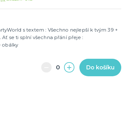
další kategorie
barvy
ky
Pro členy rodiny
Pro páry
Hobby a profese
Rozlučka se svobodou
Novinky !
rtyWorld s textem : Všechno nejlepší k tvým 39 +
Nové kostýmy a doplňky
ť se ti splní všechna přání přeje :
é obálky
Do košíku