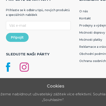
Přihlaste se k odběru tipů, nových produktů
O nás
a speciálních nabídek
Kontakt
Prodejny a výdejn
Možnosti dopravy
Možnosti platby
Reklamace a vráce
SLEDUJTE NAŠI PÁRTY
Obchodní podmín
Ochrana osobních
Cookies
me nabídnout uživatelský zážitek více efektivní. Souhlas 
„Souhlasím".