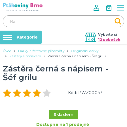
Vyberte si
Kategorie
12 poboček
Úvod
Dárky a žertovné předměty
Originální dárky
Rozlučky se svobodou🌹
VALENTÝN
Zástěry s potiskem
Zástěra černá s nápisem - Šéf grilu
Dárky pro muže
Tabulky velikostí
Zástěra černá s nápisem -
Dárky pro ženy
Balonky a helium
Dárky pro oba
Šéf grilu
Sexy kostýmy - spodní prádlo
DALŠÍ KATEGORIE
Dárky s potiskem
Nafukování balónků
SVATBA
Kód: PWZ00047
Půjčovna kostýmů
Svatební balónky
Svatební dekorace na auto
Výzdoba na klíč
Svatební dekorace
Skladem
Svatební girlandy
Svatební doplňky
DALŠÍ KATEGORIE
Dostupné na 1 prodejně