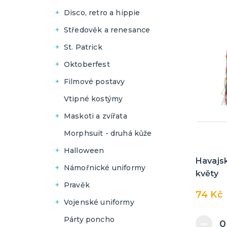
Pánské
Dámské
Disco, retro a hippie
Pánské
Pánské
Středověk a renesance
Dámské
Pánské
St. Patrick
Dámské
Dámské
Oktoberfest
Pánské
Dámské
Filmové postavy
Pánské
Dámské
Vtipné kostýmy
Pánské
Maskoti a zvířata
Dámské
Morphsuit - druhá kůže
Pánské
Halloween
Havajs
Dámské
Námořnické uniformy
květy
Pánské
Dámské
Pravěk
74 Kč
Pánské
Dámské
Vojenské uniformy
Pánské
Dámské
Párty poncho