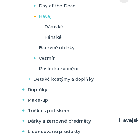
Pánské
Day of the Dead
Dámské
Havaj
Pánské
Dámské
Pánské
Barevné obleky
Vesmír
Dámské
Poslední zvonění
Pánské
Dětské kostýmy a doplňky
Kluci
Doplňky
Vánoce
Holky
Make-up
Halloween
Hororové líčení a jizvy
Piráti
Trička s potiskem
Havajská párty
Tekutý latex
Pivo a víno
Uniformy
Havajs
Dárky a žertovné předměty
Pro pivaře
Křídla a korunky
UV barvy
Vtipná
Originální dárky
Halloween
Licencované produkty
Pro vinařky
Dámská
Zástěry s potiskem