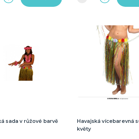
ká sada v růžové barvě
Havajská vícebarevná s
květy