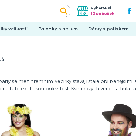
Vyberte si
12 poboček
lky velikostí
Balonky a helium
Dárky s potiskem
Halloween
tů
í balónky
Kostýmy
í dekorace na auto
Doplňky
í dekorace
Make-up a ostatní
árty se mezi firemními večírky stávají stále oblíbenějšími,
tegorie
další kategorie
 girlandy
í doplňky
Výzdoba
 na tuto exotickou příležitost. Květinových věnců a hula t
y
Make-up
Hororové líčení a jizvy
en
Tekutý latex
 párty
UV barvy