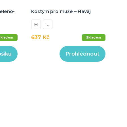
zeleno-
Kostým pro muže – Havaj
M
L
637 Kč
Skladem
Skladem
ošíku
Prohlédnout