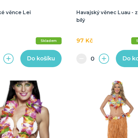
ké věnce Lei
Havajský věnec Luau - 
bílý
97 Kč
Skladem
Do košíku
Do k