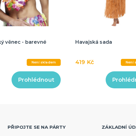
ký věnec - barevné
Havajská sada
419 Kč
Není skladem
Není 
Prohlédnout
Prohléd
PŘIPOJTE SE NA PÁRTY
ZÁKLADNÍ ÚD