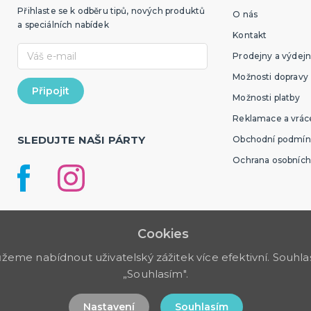
Přihlaste se k odběru tipů, nových produktů
O nás
a speciálních nabídek
Kontakt
Prodejny a výdejn
Možnosti dopravy
Možnosti platby
Reklamace a vráce
SLEDUJTE NAŠI PÁRTY
Obchodní podmín
Ochrana osobních
Cookies
me nabídnout uživatelský zážitek více efektivní. Souhlas 
„Souhlasím".
Nastavení
Souhlasím