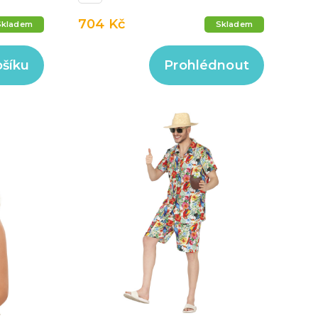
704 Kč
Skladem
Skladem
ošíku
Prohlédnout