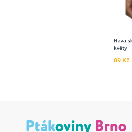
Havajs
květy
89 Kč