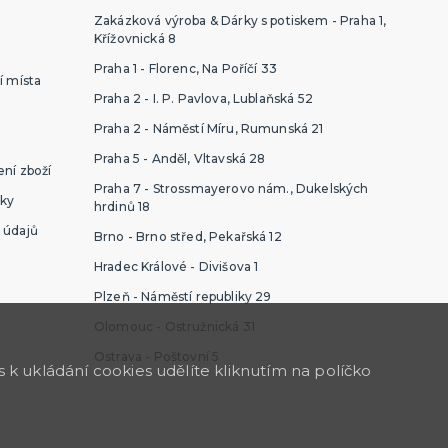
Zakázková výroba & Dárky s potiskem - Praha 1,
Křížovnická 8
Praha 1 - Florenc, Na Poříčí 33
í místa
Praha 2 - I. P. Pavlova, Lublaňská 52
Praha 2 - Náměstí Míru, Rumunská 21
Praha 5 - Anděl, Vltavská 28
ní zboží
Praha 7 - Strossmayerovo nám., Dukelských
ky
hrdinů 18
 údajů
Brno - Brno střed, Pekařská 12
Hradec Králové - Divišova 1
Plzeň - Náměstí republiky 29
Olomouc - Ostružnická 31
Ostrava - Poštovní 5
k ukládání cookies udělíte kliknutím na políčko