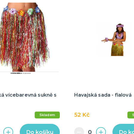
ká vícebarevná sukně s
Havajská sada - fialová
52 Kč
Skladem
Do košíku
Do k