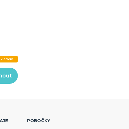
skladem
nout
AJE
POBOČKY