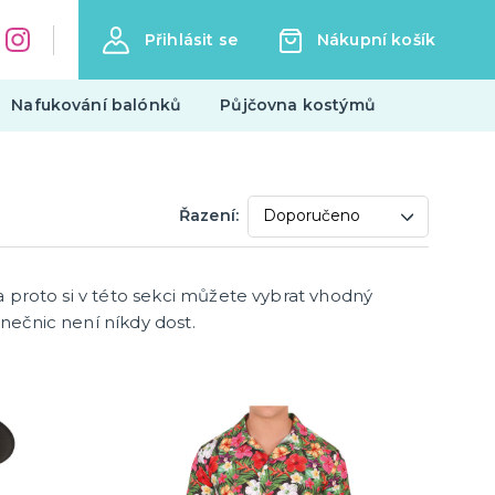
Přihlásit se
Nákupní košík
Nafukování balónků
Půjčovna kostýmů
Tématické párty
Řazení:
Mikulášská párty
Vánoční párty
Silvestrovská párty
 a proto si v této sekci můžete vybrat vhodný
další kategorie
Halloweenská párty
Valentýn
Rozlučka se svobodou
Hokejová párty a fandění
Filmová párty
Wild wild west párty
Pirátská a námořnická párty
Havajská a letní párty
anečnic není níkdy dost.
Trička s potiskem
Pivo a víno
Vtipná
Narozeniny