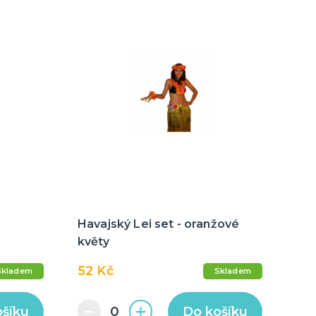
Havajský Lei set - oranžové
květy
52 Kč
Skladem
Skladem
ošíku
Do košíku