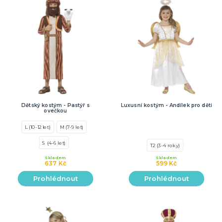
Dětský kostým - Pastýř s
Luxusní kostým - Andílek pro děti
ovečkou
L (10-12 let)
M (7-9 let)
S (4-6 let)
T2 (3-4 roky)
Skladem
Skladem
637 Kč
599 Kč
Prohlédnout
Prohlédnout