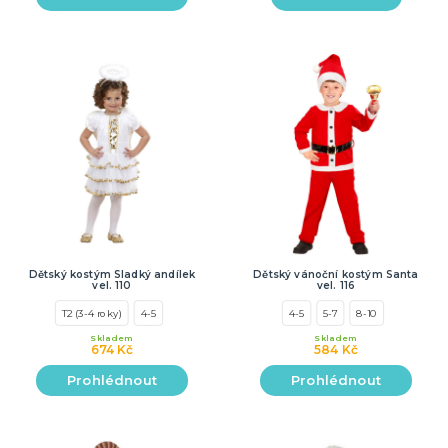
Dětský kostým Sladký andílek
Dětský vánoční kostým Santa
vel. 110
vel. 116
T2 (3-4 roky)
4-5
4-5
5-7
8-10
Skladem
Skladem
674 Kč
584 Kč
Prohlédnout
Prohlédnout