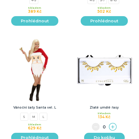
Skladem
Skladem
389 Kč
502 Kč
Prohlédnout
Prohlédnout
Vánoční šaty Santa vel. L
Zlaté umělé řasy
Skladem
134 Kč
S
M
L
Skladem
629 Kč
Prohlédnout
Do košíku