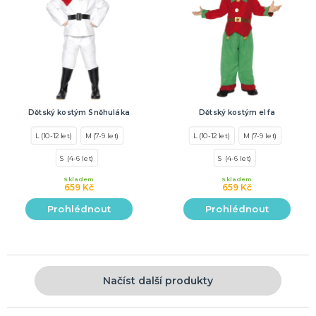
Dětský kostým Sněhuláka
Dětský kostým elfa
L (10-12 let)
M (7-9 let)
L (10-12 let)
M (7-9 let)
S (4-6 let)
S (4-6 let)
Skladem
Skladem
659 Kč
659 Kč
Prohlédnout
Prohlédnout
Načíst další produkty