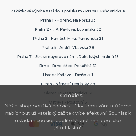
Zakázková výroba & Dárky s potiskem - Praha 1, Křížovnická 8
Praha 1 - Florenc, Na Poříčí 33
Praha 2 - I. P. Pavlova, Lublaňská 52
Praha 2 - Náměstí Míru, Rumunská 21
Praha 5 - Anděl, Vltavská 28
Praha 7 - Strossmayerovo nám., Dukelských hrdinů 18
Brno - Brno střed, Pekařská 12
Hradec Králové - Divišova 1
Plzeň - Náměstí republiky 29
Olomouc - Ostružnická 31
Cookies
Ostrava - Poštovní 5
Náš e-shop používá cookies. Díky tomu vám můžeme
nabídnout uživatelský zážitek více efektivní. Souhlas k
ukládání cookies udělíte kliknutím na políčko
„Souhlasím".