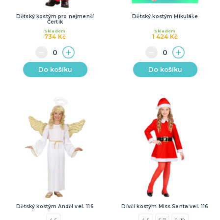
Dětský kostým pro nejmenší
Dětský kostým Mikuláše
Čertík
Skladem
Skladem
734 Kč
1 424 Kč
Do košíku
Do košíku
Dětský kostým Anděl vel. 116
Dívčí kostým Miss Santa vel. 116
4-5
4-5
5-7
8-10