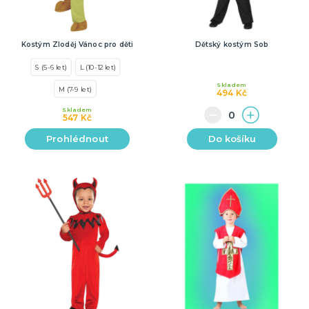
Kostým Zloděj Vánoc pro děti
Dětský kostým Sob
S (5-6 let)
L (10-12 let)
Skladem
M (7-9 let)
494 Kč
Skladem
547 Kč
Prohlédnout
Do košíku