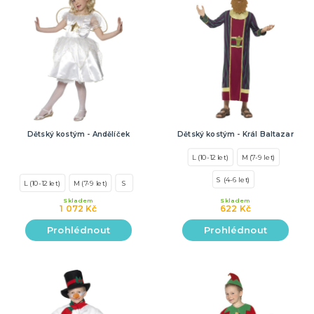
Dětský kostým - Andělíček
Dětský kostým - Král Baltazar
L (10-12 let)
M (7-9 let)
S (4-6 let)
L (10-12 let)
M (7-9 let)
S
Skladem
Skladem
1 072 Kč
622 Kč
Prohlédnout
Prohlédnout