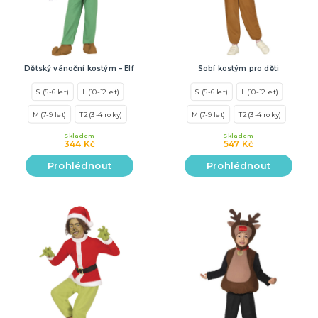
Dětský vánoční kostým – Elf
Sobí kostým pro děti
S (5-6 let)
L (10-12 let)
S (5-6 let)
L (10-12 let)
M (7-9 let)
T2 (3-4 roky)
M (7-9 let)
T2 (3-4 roky)
Skladem
Skladem
344 Kč
547 Kč
Prohlédnout
Prohlédnout