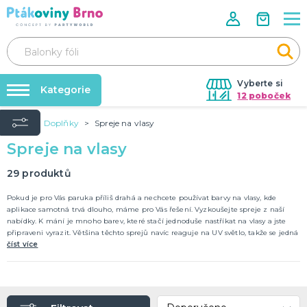
Vyberte si
Kategorie
12 poboček
Úvod
Doplňky
Spreje na vlasy
Rozlučky se svobodou🌹
VALENTÝN
Spreje na vlasy
Dárky pro muže
Tabulky velikostí
Dárky pro ženy
Balonky a helium
29
produktů
Dárky pro oba
Sexy kostýmy - spodní prádlo
DALŠÍ KATEGORIE
Dárky s potiskem
Pokud je pro Vás paruka příliš drahá a nechcete používat barvy na vlasy, kde
aplikace samotná trvá dlouho, máme pro Vás řešení. Vyzkoušejte spreje z naší
Nafukování balónků
nabídky. K mání je mnoho barev, které stačí jednoduše nastříkat na vlasy a jste
SVATBA
připraveni vyrazit. Většina těchto sprejů navíc reaguje na UV světlo, takže se jedná
Půjčovna kostýmů
Svatební balónky
i pro cool volnu na párty v klubu.
číst více
Svatební dekorace na auto
Výzdoba na klíč
Svatební dekorace
Svatební girlandy
Svatební doplňky
DALŠÍ KATEGORIE