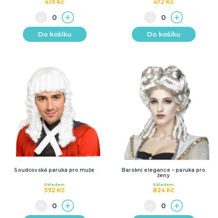
419 Kč
472 Kč
Do košíku
Do košíku
Soudcovská paruka pro muže
Barokní elegance – paruka pro
ženy
Skladem
Skladem
592 Kč
824 Kč