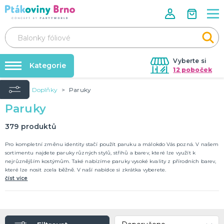
Vyberte si
Kategorie
12 poboček
Úvod
Doplňky
Paruky
Rozlučky se svobodou🌹
VALENTÝN
Paruky
Dárky pro muže
Tabulky velikostí
Dárky pro ženy
Balonky a helium
379
produktů
Dárky pro oba
Sexy kostýmy - spodní prádlo
DALŠÍ KATEGORIE
Dárky s potiskem
Pro kompletní změnu identity stačí použít paruku a málokdo Vás pozná. V našem
sortimentu najdete paruky různých stylů, střihů a barev, které lze využít k
Nafukování balónků
nejrůznějším kostýmům. Také nabízíme paruky vysoké kvality z přírodních barev,
SVATBA
které lze nosit zcela běžně. V naší nabídce si zkrátka vyberete.
Půjčovna kostýmů
Svatební balónky
číst více
Svatební dekorace na auto
Výzdoba na klíč
Svatební dekorace
Svatební girlandy
Svatební doplňky
DALŠÍ KATEGORIE