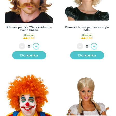
Pánská paruka 70s s knírkem –
Dámská blond paruka ve stylu
světle hnědá
50s
Skladem
Skladem
449 Kč
449 Kč
Do košíku
Do košíku