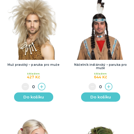
Muž pravěký – paruka pro muže
Náčelník indiánský – paruka pro
muže
Skladem
Skladem
427 Kč
644 Kč
Do košíku
Do košíku