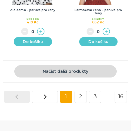
Zlá dáma – paruka pro ženy
Farmářova žena – paruka pro
ženy
Skladem
Skladem
419 Kč
652 Kč
Do košíku
Do košíku
Načíst další produkty
1
2
3
…
16