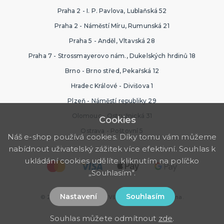
Praha 2 - I. P. Pavlova, Lublaňská 52
Praha 2 - Náměstí Míru, Rumunská 21
Praha 5 - Anděl, Vltavská 28
Praha 7 - Strossmayerovo nám., Dukelských hrdinů 18
Brno - Brno střed, Pekařská 12
Hradec Králové - Divišova 1
Plzeň - Náměstí republiky 29
Olomouc - Ostružnická 31
Cookies
Ostrava - Poštovní 5
Náš e-shop používá cookies. Díky tomu vám můžeme
nabídnout uživatelský zážitek více efektivní. Souhlas k
ukládání cookies udělíte kliknutím na políčko
„Souhlasím".
Nastavení
Souhlasím
© 2026 Ptákoviny Brno. Všechna práva vyhrazena.
Souhlas můžete odmítnout
zde
.