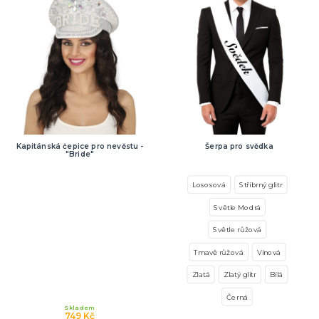
Kapitánská čepice pro nevěstu -
Šerpa pro svědka
"Bride"
Lososová
Stříbrný glitr
Světle Modrá
Světle růžová
Tmavě růžová
Vínová
Zlatá
Zlatý glitr
Bílá
Černá
Skladem
749 Kč