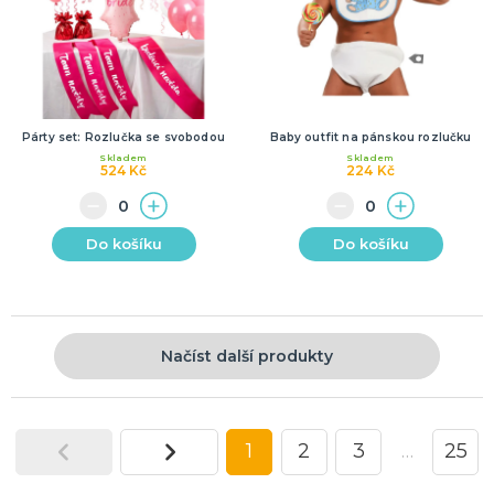
Párty set: Rozlučka se svobodou
Baby outfit na pánskou rozlučku
Skladem
Skladem
524 Kč
224 Kč
Do košíku
Do košíku
Načíst další produkty
1
2
3
…
25