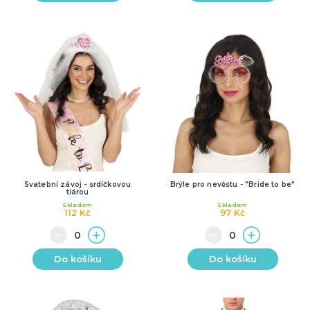
Svatební závoj - srdíčkovou
Brýle pro nevěstu - "Bride to be"
tiárou
Skladem
Skladem
112 Kč
97 Kč
Do košíku
Do košíku