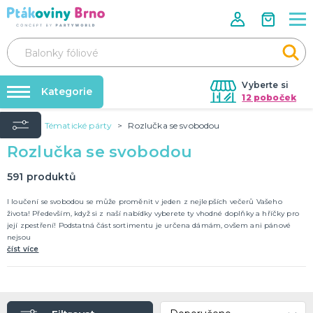
Vyberte si
Kategorie
12 poboček
Úvod
Tématické párty
Rozlučka se svobodou
Rozlučky se svobodou🌹
VALENTÝN
Rozlučka se svobodou
Dárky pro muže
Tabulky velikostí
Dárky pro ženy
Balonky a helium
591
produktů
Dárky pro oba
Sexy kostýmy - spodní prádlo
DALŠÍ KATEGORIE
Dárky s potiskem
I loučení se svobodou se může proměnit v jeden z nejlepších večerů Vašeho
života! Především, když si z naší nabídky vyberete ty vhodné doplňky a hříčky pro
Nafukování balónků
její zpestření! Podstatná část sortimentu je určena dámám, ovšem ani pánové
SVATBA
nejsou
Půjčovna kostýmů
Svatební balónky
číst více
Svatební dekorace na auto
Výzdoba na klíč
Svatební dekorace
Svatební girlandy
Svatební doplňky
DALŠÍ KATEGORIE