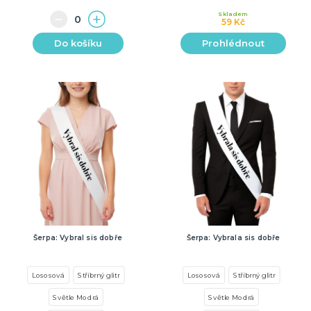
Skladem
59 Kč
Do košíku
Prohlédnout
Šerpa: Vybral sis dobře
Šerpa: Vybrala sis dobře
Lososová
Stříbrný glitr
Lososová
Stříbrný glitr
Světle Modrá
Světle Modrá