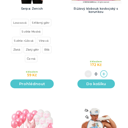
Šerpa: Ženich
Růžový klobouk kovbojský s
korunkou
Lososová
Stříbrný glitr
Světle Modrá
Světle růžová
Vínová
Zlatá
Zlatý glitr
Bílá
Černá
Skladem
172 Kč
Skladem
59 Kč
Prohlédnout
Do košíku