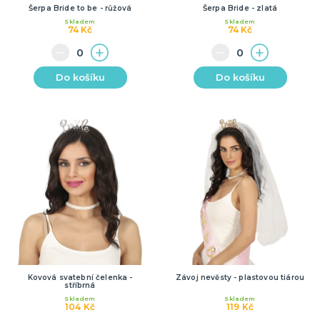
Šerpa Bride to be - růžová
Šerpa Bride - zlatá
Skladem
Skladem
74 Kč
74 Kč
Do košíku
Do košíku
Kovová svatební čelenka -
Závoj nevěsty - plastovou tiárou
stříbrná
Skladem
Skladem
104 Kč
119 Kč