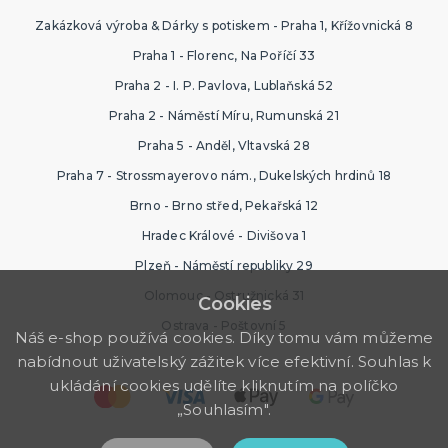
Zakázková výroba & Dárky s potiskem - Praha 1, Křížovnická 8
Praha 1 - Florenc, Na Poříčí 33
Praha 2 - I. P. Pavlova, Lublaňská 52
Praha 2 - Náměstí Míru, Rumunská 21
Praha 5 - Anděl, Vltavská 28
Praha 7 - Strossmayerovo nám., Dukelských hrdinů 18
Brno - Brno střed, Pekařská 12
Hradec Králové - Divišova 1
Plzeň - Náměstí republiky 29
Olomouc - Ostružnická 31
Cookies
Ostrava - Poštovní 5
Náš e-shop používá cookies. Díky tomu vám můžeme
nabídnout uživatelský zážitek více efektivní. Souhlas k
ukládání cookies udělíte kliknutím na políčko
„Souhlasím".