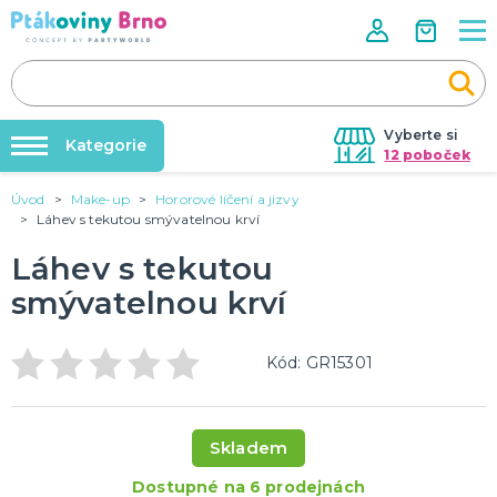
Vyberte si
Kategorie
12 poboček
Úvod
Make-up
Hororové líčení a jizvy
Rozlučky se svobodou🌹
VALENTÝN
Láhev s tekutou smývatelnou krví
Dárky pro muže
Tabulky velikostí
Láhev s tekutou
Dárky pro ženy
Balonky a helium
Dárky pro oba
smývatelnou krví
Sexy kostýmy - spodní prádlo
DALŠÍ KATEGORIE
Dárky s potiskem
Nafukování balónků
SVATBA
Kód: GR15301
Půjčovna kostýmů
Svatební balónky
Svatební dekorace na auto
Výzdoba na klíč
Svatební dekorace
Skladem
Svatební girlandy
Svatební doplňky
DALŠÍ KATEGORIE
Dostupné na 6 prodejnách