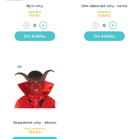
Býčí rohy
Obří ďábelské rohy - černé
Skladem
Skladem
119 Kč
149 Kč
Do košíku
Do košíku
Strašidelné rohy - démon
Není skladem
134 Kč