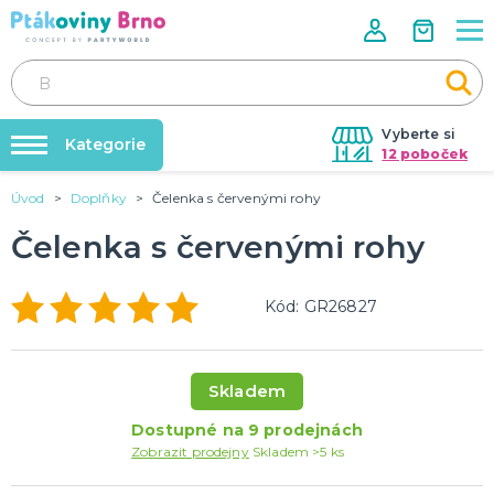
Vyberte si
Kategorie
12 poboček
Úvod
Doplňky
Čelenka s červenými rohy
Rozlučky se svobodou🌹
VALENTÝN
Dárky pro muže
Čelenka s červenými rohy
Tabulky velikostí
Dárky pro ženy
Balonky a helium
Dárky pro oba
Kód: GR26827
Sexy kostýmy - spodní prádlo
DALŠÍ KATEGORIE
Dárky s potiskem
Nafukování balónků
SVATBA
Půjčovna kostýmů
Svatební balónky
Skladem
Svatební dekorace na auto
Výzdoba na klíč
Dostupné na 9 prodejnách
Svatební dekorace
Zobrazit prodejny
Skladem >5 ks
Svatební girlandy
Svatební doplňky
DALŠÍ KATEGORIE