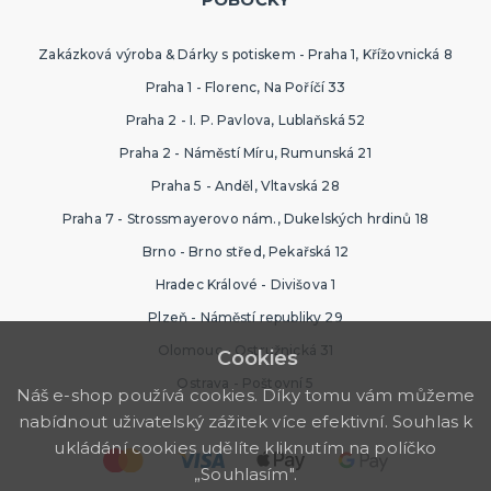
Zakázková výroba & Dárky s potiskem - Praha 1, Křížovnická 8
Praha 1 - Florenc, Na Poříčí 33
Praha 2 - I. P. Pavlova, Lublaňská 52
Praha 2 - Náměstí Míru, Rumunská 21
Praha 5 - Anděl, Vltavská 28
Praha 7 - Strossmayerovo nám., Dukelských hrdinů 18
Brno - Brno střed, Pekařská 12
Hradec Králové - Divišova 1
Plzeň - Náměstí republiky 29
Olomouc - Ostružnická 31
Cookies
Ostrava - Poštovní 5
Náš e-shop používá cookies. Díky tomu vám můžeme
nabídnout uživatelský zážitek více efektivní. Souhlas k
ukládání cookies udělíte kliknutím na políčko
„Souhlasím".