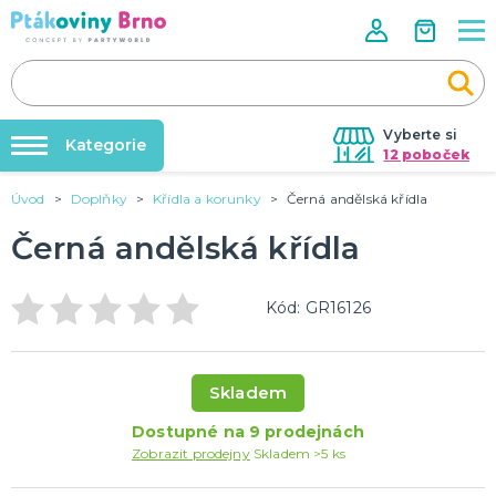
Vyberte si
Kategorie
12 poboček
Úvod
Doplňky
Křídla a korunky
Černá andělská křídla
Rozlučky se svobodou🌹
VALENTÝN
Dárky pro muže
Černá andělská křídla
Tabulky velikostí
Dárky pro ženy
Balonky a helium
Dárky pro oba
Kód: GR16126
Sexy kostýmy - spodní prádlo
DALŠÍ KATEGORIE
Dárky s potiskem
Nafukování balónků
SVATBA
Půjčovna kostýmů
Svatební balónky
Skladem
Svatební dekorace na auto
Výzdoba na klíč
Dostupné na 9 prodejnách
Svatební dekorace
Zobrazit prodejny
Skladem >5 ks
Svatební girlandy
Svatební doplňky
DALŠÍ KATEGORIE