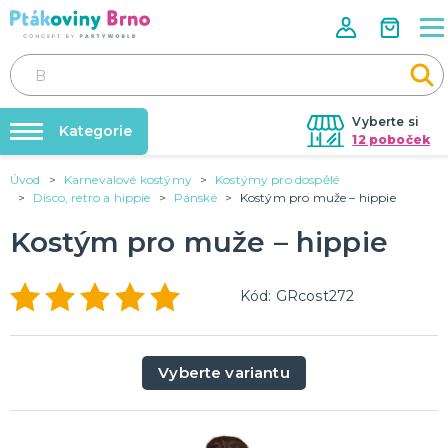
Vyberte si
Kategorie
12 poboček
Úvod
Karnevalové kostýmy
Kostýmy pro dospělé
Rozlučky se svobodou🌹
VALENTÝN
Disco, retro a hippie
Pánské
Kostým pro muže – hippie
Dárky pro muže
Tabulky velikostí
Kostým pro muže – hippie
Dárky pro ženy
Balonky a helium
Dárky pro oba
Sexy kostýmy - spodní prádlo
DALŠÍ KATEGORIE
Dárky s potiskem
Kód: GRcost272
Nafukování balónků
SVATBA
Půjčovna kostýmů
Svatební balónky
Vyberte variantu
Svatební dekorace na auto
Výzdoba na klíč
Svatební dekorace
Svatební girlandy
Svatební doplňky
DALŠÍ KATEGORIE