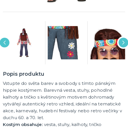
Havajská párty
Křídla a korunky
Klobouky
Hippie a retro
Rozlučka se svobodou
Pánská jízda
Sexy oblečky
Škrabošky
Masky na obličej
Spreje na vlasy
Brýle
Paruky
Vousy a knírky
Boa
Rukavice
Punčochy a punčocháče
Kontaktní čočky
Kalhotky a sukýnky
Ostatní doplňky
DALŠÍ KATEGORIE
MAKE-UP
Hororové líčení a jizvy
Tekutý latex
UV barvy
Sady líčidel
Olejové a vodou ředitelné barvy
Umělé řasy, tetování a rtěnky
DALŠÍ KATEGORIE
TRIČKA S POTISKEM
Pivo a víno
Vtipná
Popis produktu
Narozeniny
Vstupte do světa barev a svobody s tímto pánským
Pro členy rodiny
Pro páry
Hobby a profese
Rozlučka se svobodou
DALŠÍ KATEGORIE
hippie kostýmem. Barevná vesta, stuhy, pohodlné
kalhoty a tričko s květinovým motivem dohromady
DÁRKY A ŽERTOVNÉ PŘEDMĚTY
vytvářejí autentický retro vzhled, ideální na tematické
Originální dárky
akce, karnevaly, hudební festivaly nebo retro večírky v
Stolní hry
duchu 60. a 70. let.
Kostým obsahuje:
vesta, stuhy, kalhoty, tričko
LICENCOVANÉ PRODUKTY