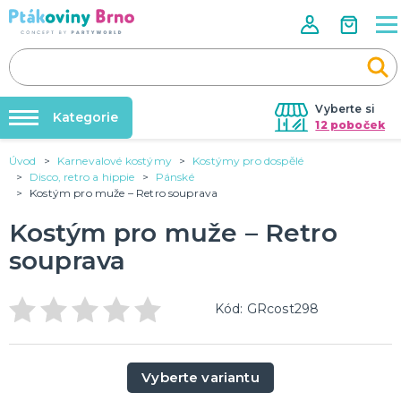
Vyberte si
Kategorie
12 poboček
Úvod
Karnevalové kostýmy
Kostýmy pro dospělé
Rozlučky se svobodou🌹
VALENTÝN
Disco, retro a hippie
Pánské
Dárky pro muže
Kostým pro muže – Retro souprava
Tabulky velikostí
Dárky pro ženy
Balonky a helium
Kostým pro muže – Retro
Dárky pro oba
Sexy kostýmy - spodní prádlo
DALŠÍ KATEGORIE
Dárky s potiskem
souprava
Nafukování balónků
SVATBA
Kód: GRcost298
Půjčovna kostýmů
Svatební balónky
Svatební dekorace na auto
Výzdoba na klíč
Svatební dekorace
Svatební girlandy
Svatební doplňky
DALŠÍ KATEGORIE
Vyberte variantu