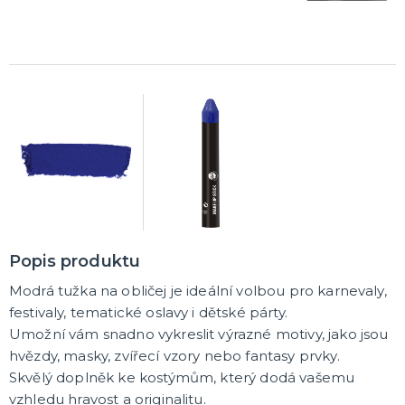
Havajská párty
Křídla a korunky
Klobouky
Hippie a retro
Rozlučka se svobodou
Pánská jízda
Sexy oblečky
Škrabošky
Masky na obličej
Spreje na vlasy
Brýle
Paruky
Vousy a knírky
Boa
Rukavice
Punčochy a punčocháče
Kontaktní čočky
Kalhotky a sukýnky
Ostatní doplňky
DALŠÍ KATEGORIE
MAKE-UP
Hororové líčení a jizvy
Tekutý latex
UV barvy
Sady líčidel
Olejové a vodou ředitelné barvy
Umělé řasy, tetování a rtěnky
DALŠÍ KATEGORIE
TRIČKA S POTISKEM
Pivo a víno
Vtipná
Narozeniny
Popis produktu
Pro členy rodiny
Pro páry
Hobby a profese
Rozlučka se svobodou
DALŠÍ KATEGORIE
Modrá tužka na obličej je ideální volbou pro karnevaly,
festivaly, tematické oslavy i dětské párty.
DÁRKY A ŽERTOVNÉ PŘEDMĚTY
Originální dárky
Umožní vám snadno vykreslit výrazné motivy, jako jsou
Stolní hry
hvězdy, masky, zvířecí vzory nebo fantasy prvky.
Skvělý doplněk ke kostýmům, který dodá vašemu
vzhledu hravost a originalitu.
LICENCOVANÉ PRODUKTY