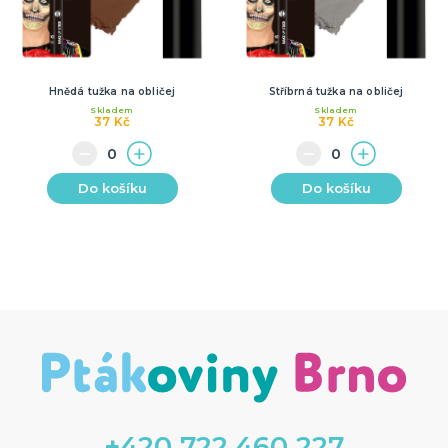
Hnědá tužka na obličej
Stříbrná tužka na obličej
Skladem
Skladem
37 Kč
37 Kč
Do košíku
Do košíku
+420 722 460 227