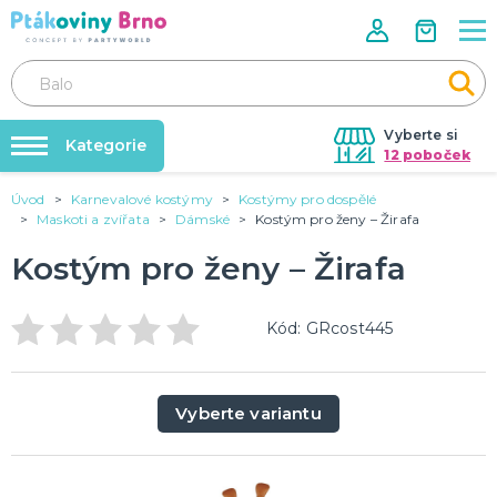
Vyberte si
Kategorie
12 poboček
Úvod
Karnevalové kostýmy
Kostýmy pro dospělé
Rozlučky se svobodou🌹
VALENTÝN
Maskoti a zvířata
Dámské
Kostým pro ženy – Žirafa
Dárky pro muže
Tabulky velikostí
Kostým pro ženy – Žirafa
Dárky pro ženy
Balonky a helium
Dárky pro oba
Sexy kostýmy - spodní prádlo
DALŠÍ KATEGORIE
Dárky s potiskem
Kód: GRcost445
Nafukování balónků
SVATBA
Půjčovna kostýmů
Svatební balónky
Vyberte variantu
Svatební dekorace na auto
Výzdoba na klíč
Svatební dekorace
Svatební girlandy
Svatební doplňky
DALŠÍ KATEGORIE