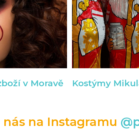
zboží v Moravě
Kostýmy Mikulá
e nás na Instagramu
@p