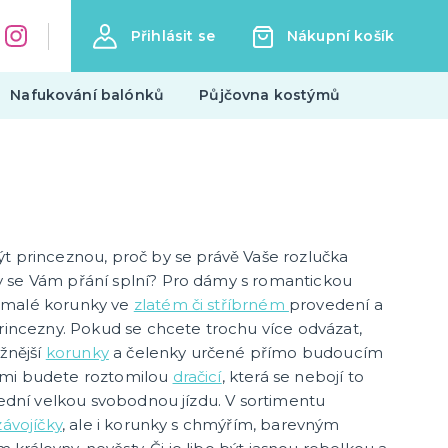
Přihlásit se
Nákupní košík
Nafukování balónků
Půjčovna kostýmů
Tématické párty
Mikulášská párty
Vánoční párty
t princeznou, proč by se právě Vaše rozlučka
Silvestrovská párty
 se Vám přání splní? Pro dámy s romantickou
další kategorie
Halloweenská párty
Valentýn
Rozlučka se svobodou
Hokejová párty a fandění
Filmová párty
Wild wild west párty
Pirátská a námořnická párty
Havajská a letní párty
 malé korunky ve
zlatém či stříbrném
provedení a
princezny. Pokud se chcete trochu více odvázat,
Trička s potiskem
ážnější
korunky
a čelenky určené přímo budoucím
ami budete roztomilou
dračicí
, která se nebojí to
Pivo a víno
slední velkou svobodnou jízdu. V sortimentu
Vtipná
závojíčky
, ale i korunky s chmýřím, barevným
Narozeniny