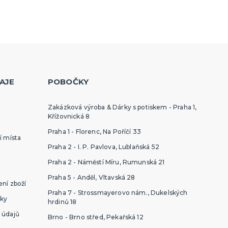
AJE
POBOČKY
Zakázková výroba & Dárky s potiskem - Praha 1,
Křížovnická 8
Praha 1 - Florenc, Na Poříčí 33
í místa
Praha 2 - I. P. Pavlova, Lublaňská 52
Praha 2 - Náměstí Míru, Rumunská 21
Praha 5 - Anděl, Vltavská 28
ní zboží
Praha 7 - Strossmayerovo nám., Dukelských
ky
hrdinů 18
 údajů
Brno - Brno střed, Pekařská 12