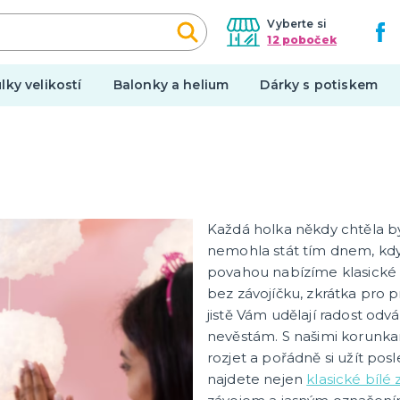
Vyberte si
12 poboček
lky velikostí
Balonky a helium
Dárky s potiskem
Halloween
í balónky
Kostýmy
í dekorace na auto
Doplňky
Každá holka někdy chtěla bý
í dekorace
Make-up a ostatní
nemohla stát tím dnem, kdy
tegorie
další kategorie
 girlandy
í doplňky
Výzdoba
povahou nabízíme klasické
bez závojíčku, zkrátka pro 
y
Make-up
jistě Vám udělají radost odv
nevěstám. S našimi korunk
Hororové líčení a jizvy
rozjet a pořádně si užít po
en
Tekutý latex
najdete nejen
klasické bílé 
 párty
UV barvy