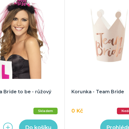
 Bride to be - růžový
Korunka - Team Bride
0 Kč
Skladem
Ned
Do košíku
Prohléd