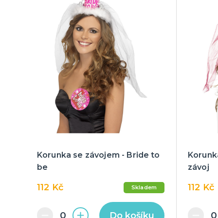
Korunka se závojem - Bride to
Korunka
be
závoj
112 Kč
112 Kč
Skladem
Do košíku