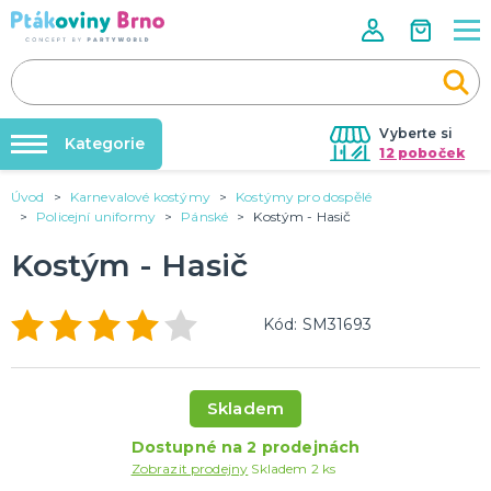
Vyberte si
Kategorie
12 poboček
Úvod
Karnevalové kostýmy
Kostýmy pro dospělé
Rozlučky se svobodou🌹
VALENTÝN
Policejní uniformy
Pánské
Kostým - Hasič
Dárky pro muže
Tabulky velikostí
Kostým - Hasič
Dárky pro ženy
Balonky a helium
Dárky pro oba
Sexy kostýmy - spodní prádlo
DALŠÍ KATEGORIE
Dárky s potiskem
Kód: SM31693
Nafukování balónků
SVATBA
Půjčovna kostýmů
Svatební balónky
Skladem
Svatební dekorace na auto
Výzdoba na klíč
Svatební dekorace
Dostupné na 2 prodejnách
Svatební girlandy
Svatební doplňky
DALŠÍ KATEGORIE
Zobrazit prodejny
Skladem 2 ks