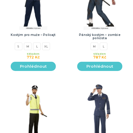
Kostým pro muže – Policajt
Pánský kostým – zombie
policista
S
M
L
XL
M
L
Skladem
Skladem
772 Kč
787 Kč
Prohlédnout
Prohlédnout