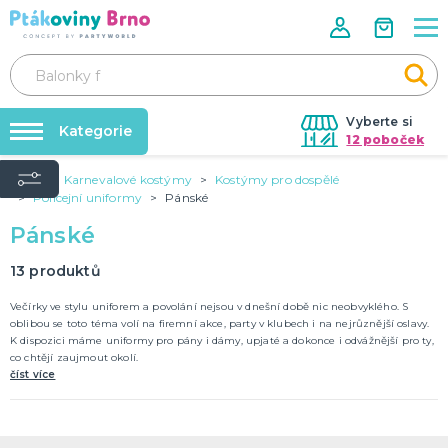
Vyberte si
Kategorie
12 poboček
Úvod
Karnevalové kostýmy
Kostýmy pro dospělé
Rozlučky se svobodou🌹
VALENTÝN
Policejní uniformy
Pánské
Dárky pro muže
Tabulky velikostí
Pánské
Dárky pro ženy
Balonky a helium
Dárky pro oba
13
produktů
Sexy kostýmy - spodní prádlo
DALŠÍ KATEGORIE
Dárky s potiskem
Večírky ve stylu uniforem a povolání nejsou v dnešní době nic neobvyklého. S
Nafukování balónků
oblibou se toto téma volí na firemní akce, party v klubech i na nejrůznější oslavy.
SVATBA
K dispozici máme uniformy pro pány i dámy, upjaté a dokonce i odvážnější pro ty,
Půjčovna kostýmů
Svatební balónky
co chtějí zaujmout okolí.
Svatební dekorace na auto
číst více
Výzdoba na klíč
Svatební dekorace
Svatební girlandy
Svatební doplňky
DALŠÍ KATEGORIE