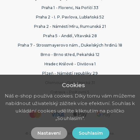
Praha 1 - Florenc, Na Poříčí 33
Praha 2 - I. P. Pavlova, Lublaňská 52
Praha 2 - Náměstí Míru, Rumunská 21
Praha 5 - Anděl, Vltavská 28
Praha 7 - Strossmayerovo nám., Dukelských hrdinů 18
Brno - Brno střed, Pekařská 12
Hradec Králové - Divišova 1
Plzeň - Náměstí republiky 29
Olomouc - Ostružnická 31
Cookies
Ostrava - Poštovní 5
Náš e-shop používá cookies. Díky tomu vám můžeme
nabídnout uživatelský zážitek více efektivní. Souhlas k
ukládání cookies udělíte kliknutím na políčko
„Souhlasím".
Nastavení
Souhlasím
© 2026 Ptákoviny Brno. Všechna práva vyhrazena.