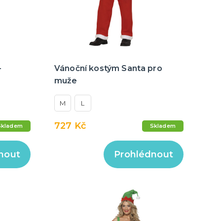
–
Vánoční kostým Santa pro
muže
M
L
727 Kč
Skladem
Skladem
nout
Prohlédnout