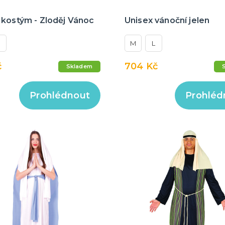
 kostým - Zloděj Vánoc
Unisex vánoční jelen
M
L
č
704 Kč
Skladem
Prohlédnout
Prohléd