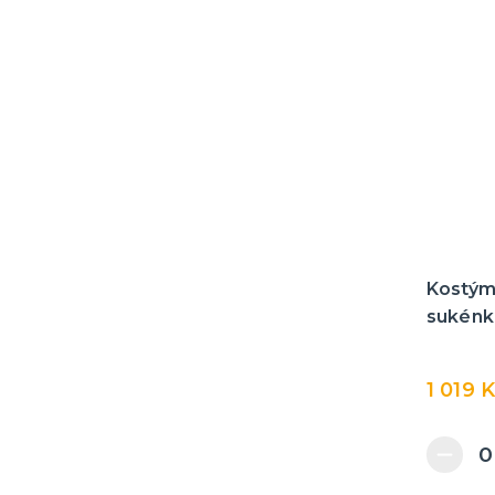
Kostým
sukénk
1 019 