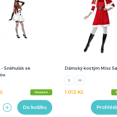
 - Sněhulák se
Dámský kostým Miss S
ou
S
M
Kč
1 012 Kč
Skladem
Do košíku
Prohléd