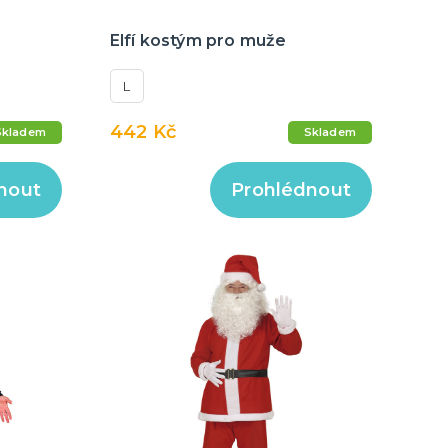
Elfí kostým pro muže
L
442 Kč
Skladem
Skladem
nout
Prohlédnout