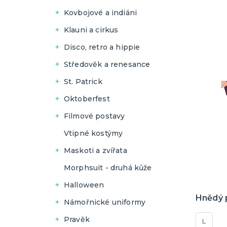
Pánské
Dámské
Kovbojové a indiáni
Pánské
Dámské
Klauni a cirkus
Pánské
Dámské
Disco, retro a hippie
Pánské
Pánské
Středověk a renesance
Dámské
Pánské
St. Patrick
Dámské
Dámské
Oktoberfest
Pánské
Dámské
Filmové postavy
Pánské
Dámské
Vtipné kostýmy
Pánské
Maskoti a zvířata
Dámské
Morphsuit - druhá kůže
Pánské
Halloween
Hnědý 
Dámské
Námořnické uniformy
Pánské
Dámské
Pravěk
L