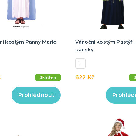
ní kostým Panny Marie
Vánoční kostým Pastýř 
pánský
L
č
622 Kč
Skladem
Prohlédnout
Prohléd