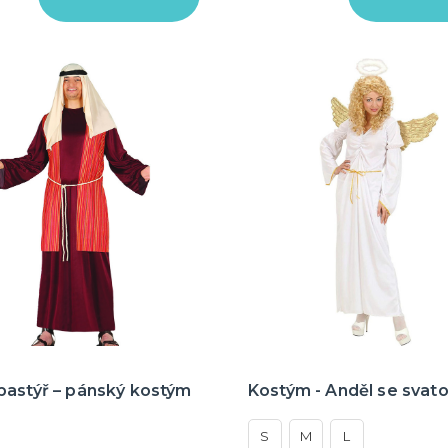
pastýř – pánský kostým
Kostým - Anděl se svato
S
M
L