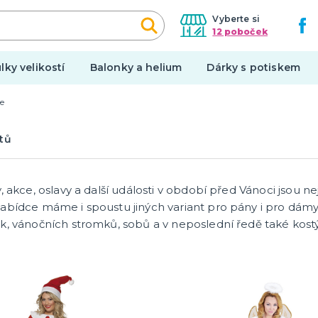
Vyberte si
12 poboček
lky velikostí
Balonky a helium
Dárky s potiskem
e
Halloween
tů
í balónky
Kostýmy
í dekorace na auto
Doplňky
í dekorace
Make-up a ostatní
, akce, oslavy a další události v období před Vánoci jsou 
tegorie
další kategorie
 girlandy
í doplňky
Výzdoba
abídce máme i spoustu jiných variant pro pány i pro dámy
k, vánočních stromků, sobů a v neposlední ředě také kos
y
Make-up
Hororové líčení a jizvy
en
Tekutý latex
 párty
UV barvy