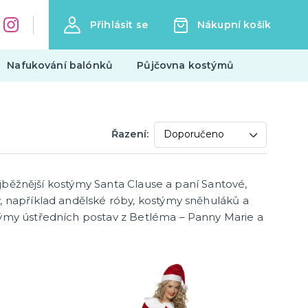
Přihlásit se
Nákupní košík
Nafukování balónků
Půjčovna kostýmů
Tématické párty
Řazení:
Mikulášská párty
Vánoční párty
Silvestrovská párty
nejběžnější kostýmy Santa Clause a paní Santové,
další kategorie
Halloweenská párty
Valentýn
Rozlučka se svobodou
Hokejová párty a fandění
Filmová párty
Wild wild west párty
Pirátská a námořnická párty
Havajská a letní párty
, například andělské róby, kostýmy sněhuláků a
týmy ústředních postav z Betléma – Panny Marie a
Trička s potiskem
Pivo a víno
Vtipná
Narozeniny