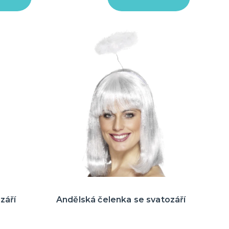
září
Andělská čelenka se svatozáří