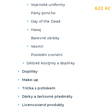
Pánské
Dámské
Vojenské uniformy
622 K
Pánské
Dámské
Párty poncho
Pánské
Day of the Dead
Dámské
Havaj
Pánské
Dámské
Barevné obleky
Pánské
Vesmír
Dámské
Poslední zvonění
Pánské
Dětské kostýmy a doplňky
Kluci
Doplňky
Vánoce
Holky
Make-up
Halloween
Hororové líčení a jizvy
Piráti
Trička s potiskem
Havajská párty
Tekutý latex
Pivo a víno
Uniformy
Dárky a žertovné předměty
Pro pivaře
Křídla a korunky
UV barvy
Vtipná
Originální dárky
Halloween
Licencované produkty
Pro vinařky
Dámská
Zástěry s potiskem