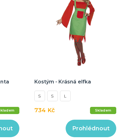
anta
Kostým - Krásná elfka
S
S
L
734 Kč
Skladem
Skladem
nout
Prohlédnout