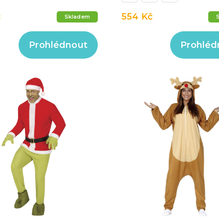
č
554 Kč
Skladem
Prohlédnout
Prohléd